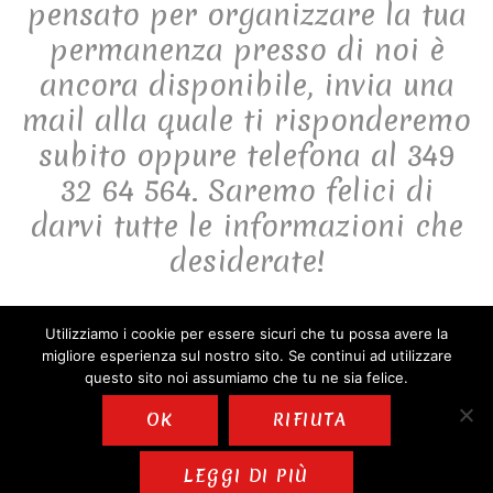
pensato per organizzare la tua
permanenza presso di noi è
ancora disponibile, invia una
mail alla quale ti risponderemo
subito oppure telefona al 349
32 64 564. Saremo felici di
darvi tutte le informazioni che
desiderate!
Utilizziamo i cookie per essere sicuri che tu possa avere la
migliore esperienza sul nostro sito. Se continui ad utilizzare
© B&B Il Sogno di Pandora 2025 | Tutti i diritti riservati, vietata la
questo sito noi assumiamo che tu ne sia felice.
riproduzione |
Informativa sulla privacy
|
Informativa
OK
RIFIUTA
cookies
| Designed by
LEGGI DI PIÙ