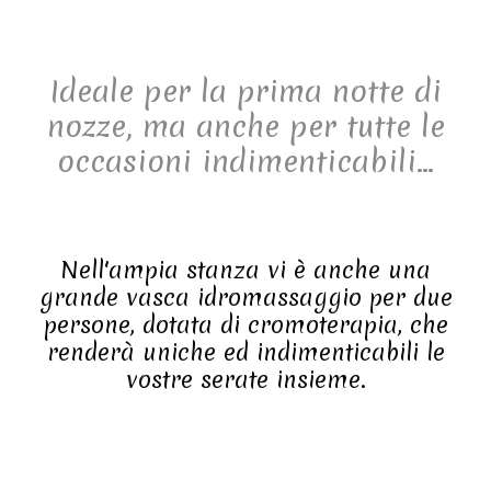
Ideale per la prima notte di
nozze, ma anche per tutte le
occasioni indimenticabili...
...la nostra suite è stata
pensata e concepita per
rendere uniche le serate più
Nell'ampia stanza vi è anche una
importanti della vostra vita.
grande vasca idromassaggio per due
persone, dotata di cromoterapia, che
renderà uniche ed indimenticabili le
vostre serate insieme.