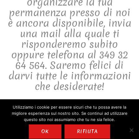
organizzare la tua
permanenza presso di noi
è ancora disponibile, invia
una mail alla quale ti
risponderemo subito
oppure telefona al 349 32
64 564. Saremo felici di
darvi tutte le informazioni
che desiderate!
Utilizziamo i cookie per essere sicuri che tu possa avere la
migliore esperienza sul nostro sito. Se continui ad utilizzare
© B&B Il Sogno di Pandora 2025 | Tutti i diritti riservati, vietata la
questo sito noi assumiamo che tu ne sia felice.
riproduzione |
Informativa sulla privacy
|
Informativa
OK
RIFIUTA
cookies
| Designed by